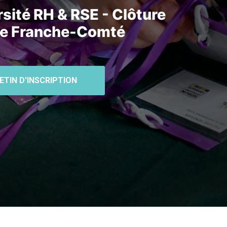
rsité RH & RSE - Clôture
gne Franche-Comté
ETIN D'INSCRIPTION