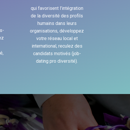
qui favorisent l’intégration
de la diversité des profils
humains dans leurs
s-
organisations, développez
ez
votre réseau local et
international, reculez
des
é,
candidats motivés (job-
dating pro diversité).