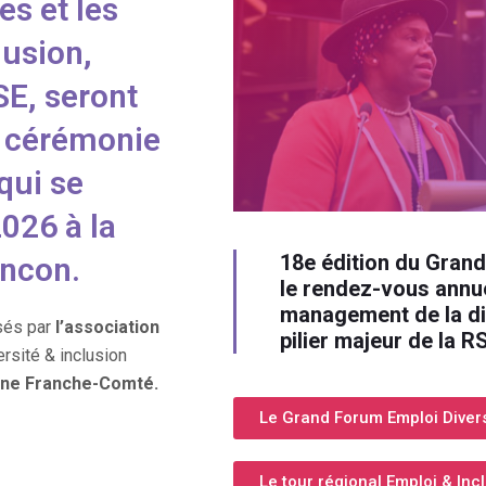
es et les
lusion,
SE, seront
a cérémonie
qui se
026 à la
18e édition du Gran
ncon.
le rendez-vous annu
management de la di
isés par
l’association
pilier majeur de la
ersité & inclusion
gne Franche-Comté.
Le Grand Forum Emploi Diver
Le tour régional Emploi & Inc