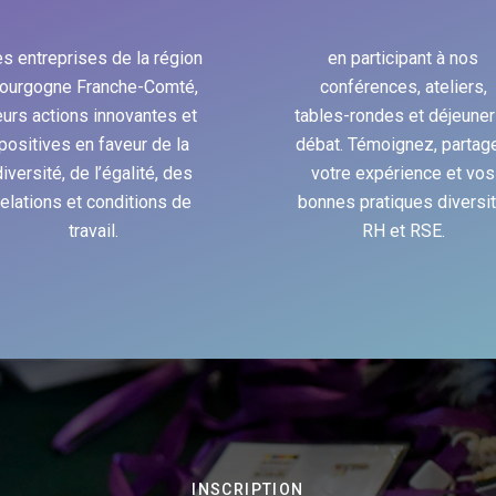
s entreprises de la région
en participant à nos
ourgogne Franche-Comté,
conférences, ateliers,
eurs actions innovantes et
tables-rondes et déjeuner
positives en faveur de la
débat. Témoignez, partag
diversité, de l’égalité, des
votre expérience et vos
relations et conditions de
bonnes pratiques diversit
travail.
RH et RSE.
INSCRIPTION