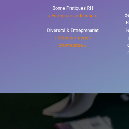
Bonne Pratiques RH
de
« Entreprise vertueuse »
B
l
Diversité & Entreprenariat
« Création/reprise
d’entreprise »